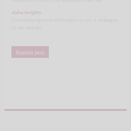
investment topics. Only available in German.
alpha insights
Current background information on our 6 strategies.
1x per quarter.
Register here