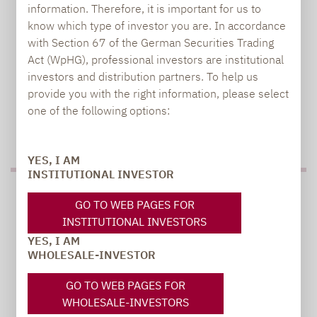
+49 69 / 36 50 58 - 7402
information. Therefore, it is important for us to
know which type of investor you are. In accordance
with Section 67 of the German Securities Trading
Act (WpHG), professional investors are institutional
investors and distribution partners. To help us
provide you with the right information, please select
one of the following options:
TO OUR PRESS AREA
YES, I AM
INSTITUTIONAL INVESTOR
PRESS
GO TO WEB PAGES FOR
INSTITUTIONAL INVESTORS
YES, I AM
WHOLESALE-INVESTOR
Carsten Michael
PR manager, Communications
GO TO WEB PAGES FOR
WHOLESALE-INVESTORS