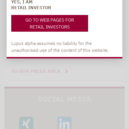
carsten.michael@lupusalpha.de
YES, I AM
RETAIL INVESTOR
+49 69 / 36 50 58 - 7402
GO TO WEB PAGES FOR
RETAIL INVESTORS
Lupus alpha assumes no liability for the
unauthorised use of the content of this website.
TO OUR PRESS AREA
SOCIAL MEDIA