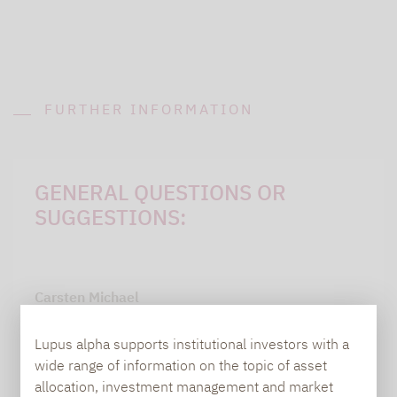
FURTHER INFORMATION
GENERAL QUESTIONS OR
SUGGESTIONS:
Carsten Michael
PR manager, Communications
Lupus alpha supports institutional investors with a
wide range of information on the topic of asset
carsten.michael@lupusalpha.de
allocation, investment management and market