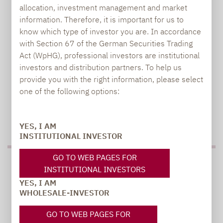
allocation, investment management and market
carsten.michael@lupusalpha.de
information. Therefore, it is important for us to
+49 69 / 36 50 58 - 7402
know which type of investor you are. In accordance
with Section 67 of the German Securities Trading
Act (WpHG), professional investors are institutional
investors and distribution partners. To help us
provide you with the right information, please select
one of the following options:
TO OUR PRESS AREA
YES, I AM
INSTITUTIONAL INVESTOR
GO TO WEB PAGES FOR
PRESS
INSTITUTIONAL INVESTORS
YES, I AM
WHOLESALE-INVESTOR
Carsten Michael
GO TO WEB PAGES FOR