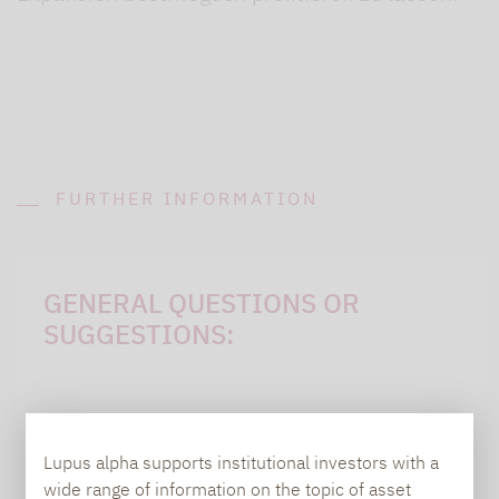
FURTHER INFORMATION
GENERAL QUESTIONS OR
SUGGESTIONS:
Carsten Michael
Lupus alpha supports institutional investors with a
PR manager, Communications
wide range of information on the topic of asset