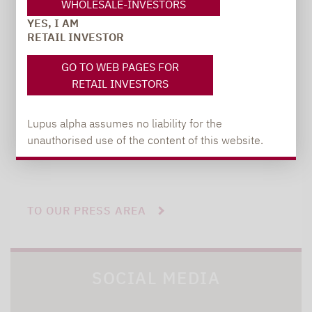
PR manager, Communications
WHOLESALE-INVESTORS
YES, I AM
RETAIL INVESTOR
carsten.michael@lupusalpha.de
GO TO WEB PAGES FOR
+49 69 / 36 50 58 - 7402
RETAIL INVESTORS
Lupus alpha assumes no liability for the
unauthorised use of the content of this website.
TO OUR PRESS AREA
SOCIAL MEDIA