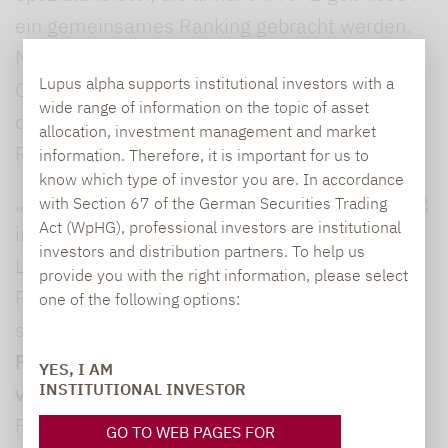
ein gemeinsames Ranking gebracht werden.
Mit 78,4 von 100 Punkten hat Lupus alpha im
Lupus alpha supports institutional investors with a
Gesamt-Ranking den 5. Platz erreicht. Unter
wide range of information on the topic of asset
den 50 Spezialanbietern liegt Lupus alpha auf
allocation, investment management and market
Rang 3.
information. Therefore, it is important for us to
know which type of investor you are. In accordance
„Zum dritten Mal in Folge eine Top-Platzierung
with Section 67 of the German Securities Trading
Act (WpHG), professional investors are institutional
im Capital-Ranking ist ein toller Erfolg für
investors and distribution partners. To help us
Lupus alpha und bestätigt unsere
provide you with the right information, please select
Positionierung als Qualitätsanbieter in
one of the following options:
speziali­sier­ten Anlageklassen“, kommentiert
Ralf Lochmüller, CEO und Managing Partner
YES, I AM
INSTITUTIONAL INVESTOR
von Lupus alpha
, die Platzierung. „Mit diesem
Fokus haben wir als aktiver Manager die
GO TO WEB PAGES FOR