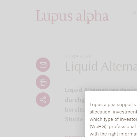
Ca
22.09.2025
Liquid Alterna
Liquid Alternatives gewi
durchgehend Nettozuflüss
Lupus alpha supports i
bereits in der zweiten Ja
allocation, investmen
Studie von Lupus alpha he
which type of investo
(WpHG), professional i
with the right informa