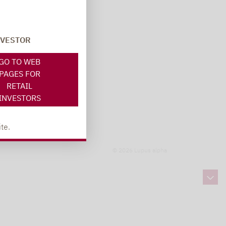
NVESTOR
GO TO WEB
PAGES FOR
RETAIL
INVESTORS
te.
© 2026 Lupus alpha