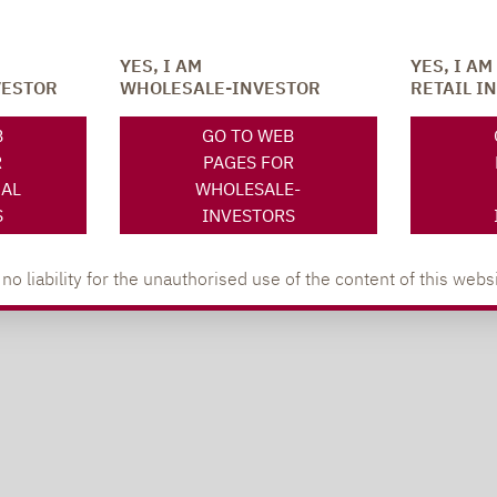
YES, I AM
YES, I AM
VESTOR
WHOLESALE-INVESTOR
RETAIL I
B
GO TO WEB
R
PAGES FOR
NAL
WHOLESALE-
S
INVESTORS
 liability for the unauthorised use of the content of this websi