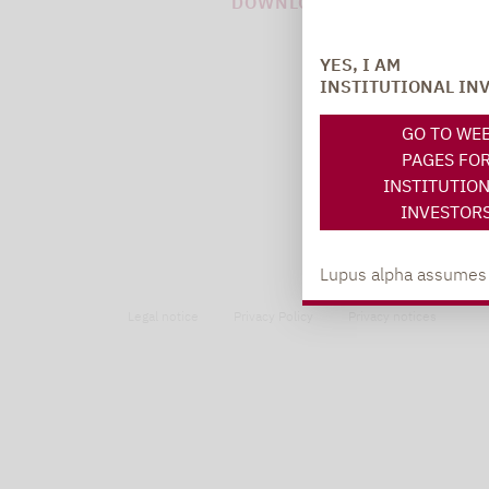
DOWNLOAD PDF (524 KB)
YES, I AM
INSTITUTIONAL IN
GO TO WE
PAGES FO
INSTITUTIO
INVESTOR
Lupus alpha assumes no
Legal notice
Privacy Policy
Privacy notices