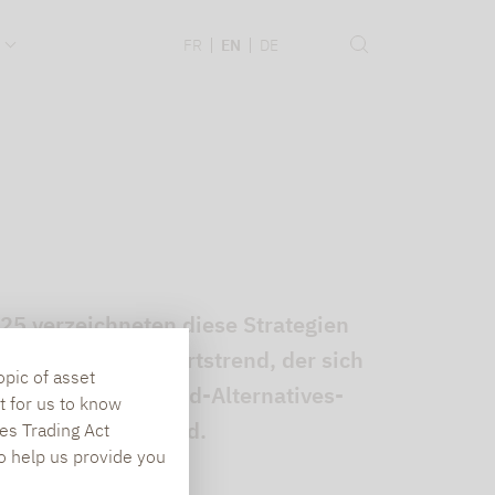
.
FR
EN
DE
25 verzeichneten diese Strategien
gt sich der Aufwärtstrend, der sich
opic of asset
der aktuellen Liquid-Alternatives-
t for us to know
-Daten erstellt wird.
es Trading Act
To help us provide you