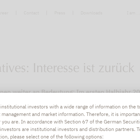
reer
Contact
Press
Downloads
I am ..
tives: Interesse ist zurück
nnen weiter an Bedeutung: Im ersten Halbjahr 20
e – insgesamt 6,9 Milliarden Euro. Damit bestäti
nstitutional investors with a wide range of information on the t
hreshälfte 2024 angedeutet hatte. Dies geht aus 
t management and market information. Therefore, it is importan
rvor, die halbjährlich auf Basis von LSEG-Lipper
r you are. In accordance with Section 67 of the German Securiti
nvestors are institutional investors and distribution partners. 
tion, please select one of the following options: