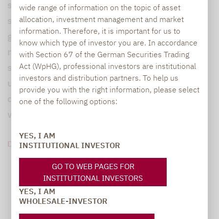
sind und worauf besonders zu achten ist. Er
wide range of information on the topic of asset
sagt: "Das hat aber im Endeffekt dazu
allocation, investment management and market
information. Therefore, it is important for us to
geführt, dass Small- und Mid-Caps
know which type of investor you are. In accordance
mittlerweile deutlich günstiger bewertet
with Section 67 of the German Securities Trading
sind als Large Caps, was ein seltenes,
Act (WpHG), professional investors are institutional
investors and distribution partners. To help us
ungewohntes Bild ist". Die Chancen stünden
provide you with the right information, please select
danach gut, dass die "Kleinen" an der Börse
one of the following options:
wieder stärker auftrumpfen werden.
YES, I AM
DOWNLOAD PDF (2 MB)
INSTITUTIONAL INVESTOR
GO TO WEB PAGES FOR
INSTITUTIONAL INVESTORS
YES, I AM
WHOLESALE-INVESTOR