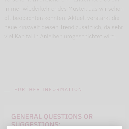
immer wiederkehrendes Muster, das wir schon
oft beobachten konnten. Aktuell verstärkt die
neue Zinswelt diesen Trend zusätzlich, da sehr
viel Kapital in Anleihen umgeschichtet wird.
FURTHER INFORMATION
GENERAL QUESTIONS OR
SUGGESTIONS: