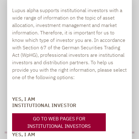
Lupus alpha supports institutional investors with a
wide range of information on the topic of asset
Carsten Michael
allocation, investment management and market
PR manager, Communications
information. Therefore, it is important for us to
know which type of investor you are. In accordance
with Section 67 of the German Securities Trading
carsten.michael@lupusalpha.de
Act (WpHG), professional investors are institutional
+49 69 / 36 50 58 - 7402
investors and distribution partners. To help us
provide you with the right information, please select
one of the following options:
YES, I AM
INSTITUTIONAL INVESTOR
TO OUR PRESS AREA
GO TO WEB PAGES FOR
INSTITUTIONAL INVESTORS
YES, I AM