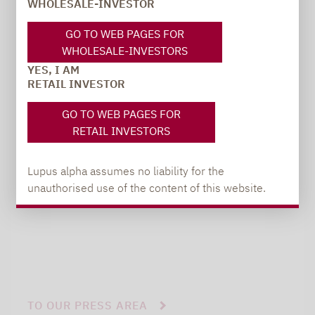
WHOLESALE-INVESTOR
PRESS
GO TO WEB PAGES FOR
WHOLESALE-INVESTORS
YES, I AM
Carsten Michael
RETAIL INVESTOR
PR manager, Communications
GO TO WEB PAGES FOR
RETAIL INVESTORS
carsten.michael@lupusalpha.de
+49 69 / 36 50 58 - 7402
Lupus alpha assumes no liability for the
unauthorised use of the content of this website.
TO OUR PRESS AREA