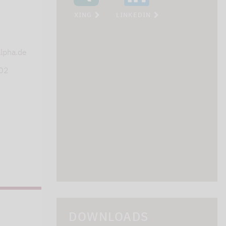
XING
LINKEDIN
s
lpha.de
402
DOWNLOADS