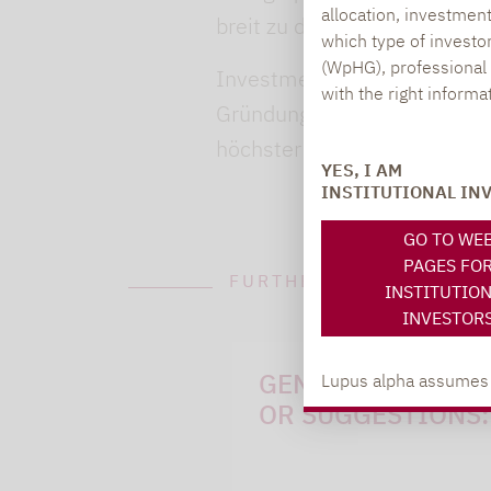
allocation, investmen
breit zu diversifizieren.
which type of investo
(WpHG), professional i
Investmentlösungen von Lupu
with the right informa
Gründung im Jahr 2000 ist d
höchster Qualität.
YES, I AM
INSTITUTIONAL IN
GO TO WE
PAGES FO
FURTHER INFORMATION
INSTITUTIO
INVESTOR
GENERAL QUESTI
Lupus alpha assumes no
OR SUGGESTIONS: