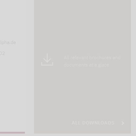
s
lpha.de
402
All relevant brochures and
documents at a glace
ALL DOWNLOADS