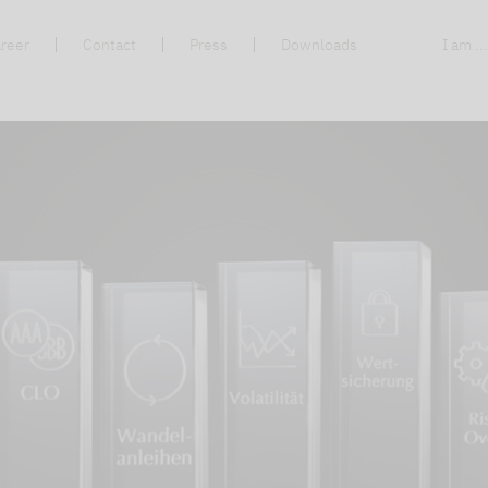
reer
Contact
Press
Downloads
I am ..