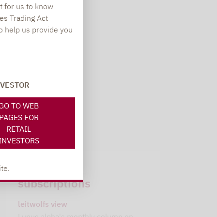
t for us to know
es Trading Act
To help us provide you
. Seit
en mit
NVESTOR
GO TO WEB
PAGES FOR
RETAIL
INVESTORS
Newsletter
te.
subscriptions
leitwolfs view
Lupus alpha's monthly column on