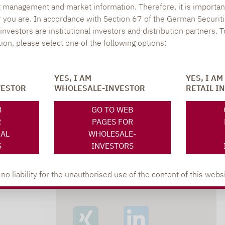
t management and market information. Therefore, it is importan
r you are. In accordance with Section 67 of the German Securiti
nvestors are institutional investors and distribution partners. 
s alpha helfen, diese Überlegungen zu realisieren
tion, please select one of the following options:
as unser Anspruch – durch spezialisierte Strategi
YES, I AM
YES, I AM
VESTOR
WHOLESALE-INVESTOR
RETAIL I
B
GO TO WEB
R
PAGES FOR
NAL
WHOLESALE-
S
INVESTORS
SOCIAL MEDIA
ONS
 liability for the unauthorised use of the content of this websi