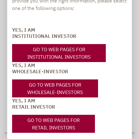
provide you with the right information, please select
one of the following options:
Carsten Michael
YES, I AM
PR manager, Communications
INSTITUTIONAL INVESTOR
carsten.michael@lupusalpha.de
GO TO WEB PAGES FOR
INSTITUTIONAL INVESTORS
+49 69 / 36 50 58 - 7402
YES, I AM
WHOLESALE-INVESTOR
GO TO WEB PAGES FOR
WHOLESALE-INVESTORS
YES, I AM
RETAIL INVESTOR
TO OUR PRESS AREA
GO TO WEB PAGES FOR
RETAIL INVESTORS