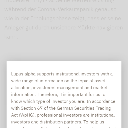
während der Corona-Verkaufspanik genauso
wie in der Erholungsphase zeigt, dass er seine
Anleger gut durch unsichere Märkte navigieren
kann.
Lupus alpha supports institutional investors with a
wide range of information on the topic of asset
allocation, investment management and market
FURTHER INFORMATION
information. Therefore, it is important for us to
know which type of investor you are. In accordance
with Section 67 of the German Securities Trading
GENERAL QUESTIONS OR
Act (WpHG), professional investors are institutional
investors and distribution partners. To help us
SUGGESTIONS: