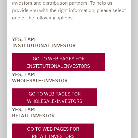
investors and distribution partners. To help us
GENERAL QUESTIONS OR
provide you with the right information, please select
SUGGESTIONS:
one of the following options:
YES, I AM
Carsten Michael
INSTITUTIONAL INVESTOR
PR manager, Communications
GO TO WEB PAGES FOR
INSTITUTIONAL INVESTORS
carsten.michael@lupusalpha.de
YES, I AM
+49 69 / 36 50 58 - 7402
WHOLESALE-INVESTOR
GO TO WEB PAGES FOR
WHOLESALE-INVESTORS
YES, I AM
RETAIL INVESTOR
GO TO WEB PAGES FOR
TO OUR PRESS AREA
RETAIL INVESTORS